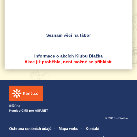
dospele.pdf
Seznam věcí na tábor
Informace o akcích Klubu Dlažka
Akce již proběhla, není možné se přihlásit.
Běží na
Kentico CMS pro ASP.NET
© 2016 - Dlažka
Ochrana osobních údajů
Mapa webu
Kontakt