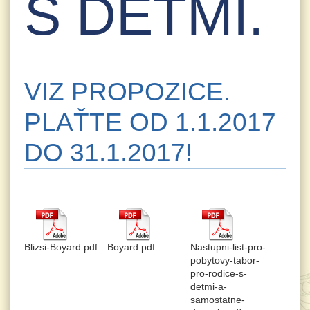
S DĚTMI.
VIZ PROPOZICE.
PLAŤTE OD 1.1.2017
DO 31.1.2017!
Blizsi-Boyard.pdf
Boyard.pdf
Nastupni-list-pro-
pobytovy-tabor-
pro-rodice-s-
detmi-a-
samostatne-