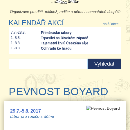
Organizace pro děti, mládež, rodiče s dětmi i samostatné dospělé
KALENDÁŘ AKCÍ
další akce...
7.7.-28.8.
Příměstské tábory
1.-8.8.
Trpaslíci na Divokém západě
1.-8.8.
Tajemství živlů Českého ráje
1.-8.8.
Od hradu ke hradu
PEVNOST BOYARD
29.7.-5.8. 2017
tábor pro rodiče s dětmi