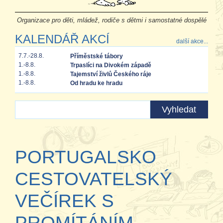
Organizace pro děti, mládež, rodiče s dětmi i samostatné dospělé
KALENDÁŘ AKCÍ
další akce...
7.7.-28.8.
Příměstské tábory
1.-8.8.
Trpaslíci na Divokém západě
1.-8.8.
Tajemství živlů Českého ráje
1.-8.8.
Od hradu ke hradu
PORTUGALSKO
CESTOVATELSKÝ
VEČÍREK S
PROMÍTÁNÍM