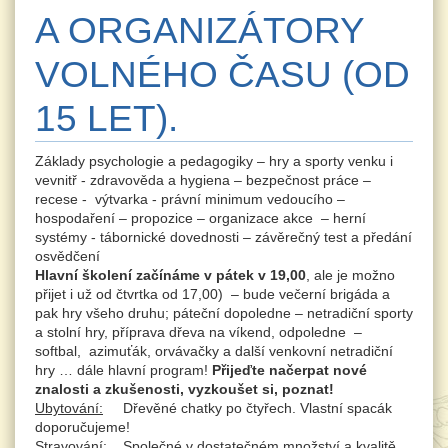
A ORGANIZÁTORY
VOLNÉHO ČASU (OD
15 LET).
Základy psychologie a pedagogiky – hry a sporty venku i
vevnitř - zdravověda a hygiena – bezpečnost práce –
recese - výtvarka - právní minimum vedoucího –
hospodaření – propozice – organizace akce – herní
systémy - tábornické dovednosti – závěrečný test a předání
osvědčení
Hlavní školení začínáme v pátek v 19,00
, ale je možno
přijet i už od čtvrtka od 17,00) – bude večerní brigáda a
pak hry všeho druhu; páteční dopoledne – netradiční sporty
a stolní hry, příprava dřeva na víkend, odpoledne –
softbal, azimuťák, orvávačky a další venkovní netradiční
hry … dále hlavní program!
Přijeďte načerpat nové
znalosti a zkušenosti, vyzkoušet si, poznat!
Ubytování:
Dřevěné chatky po čtyřech. Vlastní spacák
doporučujeme!
Stravování:
Společné v dostatečném množství a kvalitě,