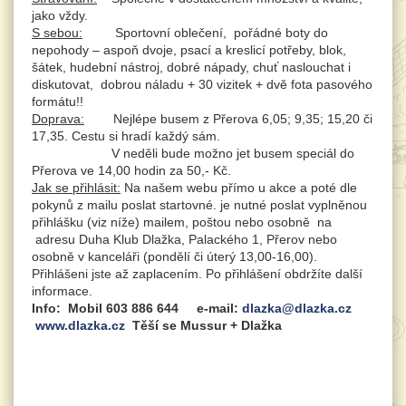
jako vždy.
S sebou:
Sportovní oblečení, pořádné boty do
nepohody – aspoň dvoje, psací a kreslicí potřeby, blok,
šátek, hudební nástroj, dobré nápady, chuť naslouchat i
diskutovat, dobrou náladu + 30 vizitek + dvě fota pasového
formátu!!
Doprava:
Nejlépe busem z Přerova 6,05; 9,35; 15,20 či
17,35. Cestu si hradí každý sám.
V neděli bude možno jet busem speciál do
Přerova ve 14,00 hodin za 50,- Kč.
Jak se přihlásit:
Na našem webu přímo u akce a poté dle
pokynů z mailu poslat startovné. je nutné poslat vyplněnou
přihlášku (viz níže) mailem, poštou nebo osobně na
adresu Duha Klub Dlažka, Palackého 1, Přerov nebo
osobně v kanceláři (pondělí či úterý 13,00-16,00).
Přihlášeni jste až zaplacením. Po přihlášení obdržíte další
informace.
Info: Mobil 603 886 644 e-mail:
dlazka@dlazka.cz
www.dlazka.cz
Těší se Mussur + Dlažka