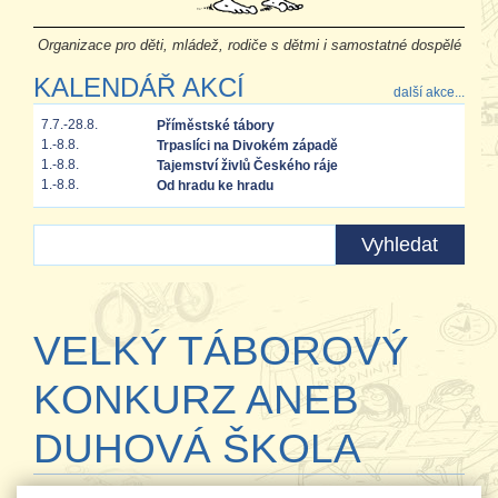
Organizace pro děti, mládež, rodiče s dětmi i samostatné dospělé
KALENDÁŘ AKCÍ
další akce...
7.7.-28.8.
Příměstské tábory
1.-8.8.
Trpaslíci na Divokém západě
1.-8.8.
Tajemství živlů Českého ráje
1.-8.8.
Od hradu ke hradu
VELKÝ TÁBOROVÝ
KONKURZ ANEB
DUHOVÁ ŠKOLA