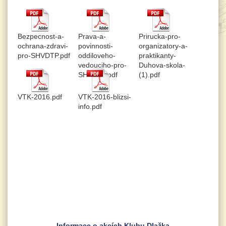
Bezpecnost-a-
Prava-a-
Prirucka-pro-
ochrana-zdravi-
povinnosti-
organizatory-a-
pro-SHVDTP.pdf
oddiloveho-
praktikanty-
vedouciho-pro-
Duhova-skola-
SHVDTP.pdf
(1).pdf
VTK-2016.pdf
VTK-2016-blizsi-
info.pdf
Informace o akcích Klubu Dlažka