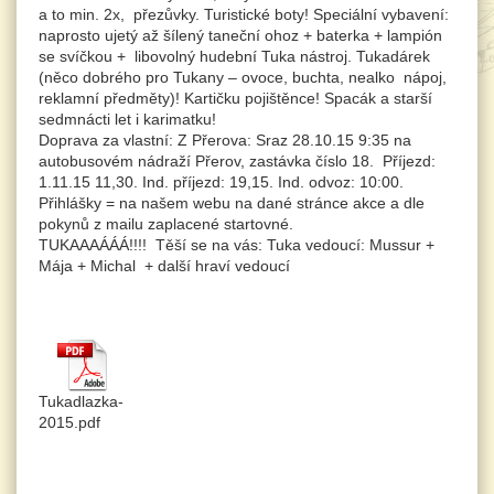
a to min. 2x, přezůvky. Turistické boty! Speciální vybavení:
naprosto ujetý až šílený taneční ohoz + baterka + lampión
se svíčkou + libovolný hudební Tuka nástroj. Tukadárek
(něco dobrého pro Tukany – ovoce, buchta, nealko nápoj,
reklamní předměty)! Kartičku pojištěnce! Spacák a starší
sedmnácti let i karimatku!
Doprava za vlastní: Z Přerova: Sraz 28.10.15 9:35 na
autobusovém nádraží Přerov, zastávka číslo 18. Příjezd:
1.11.15 11,30. Ind. příjezd: 19,15. Ind. odvoz: 10:00.
Přihlášky = na našem webu na dané stránce akce a dle
pokynů z mailu zaplacené startovné.
TUKAAAÁÁÁ!!!! Těší se na vás: Tuka vedoucí: Mussur +
Mája + Michal + další hraví vedoucí
Tukadlazka-
2015.pdf