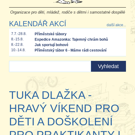
Organizace pro děti, mládež, rodiče s dětmi i samostatné dospělé
KALENDÁŘ AKCÍ
další akce...
7.7.-28.8.
Příměstské tábory
8.-15.8.
Expedice Amazonka: Tajemný chrám bohů
8.-22.8.
Jak sportují bohové
10.-14.8.
Příměstský tábor 6 - Máme rádi cestování
TUKA DLAŽKA -
HRAVÝ VÍKEND PRO
DĚTI A DOŠKOLENÍ
PRO PRAKTIKANTY I