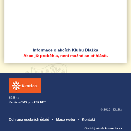
Informace o akcích Klubu Dlažka
Akce již proběhla, není možné se přihlásit.
Běží na
Kentico CMS pro ASP.NET
© 2016 - Dlažka
Ochrana osobních údajů
Mapa webu
Kontakt
Grafický návrh
Antmedia.cz