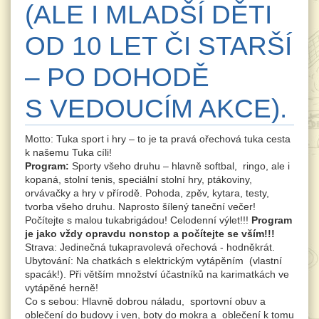
(ALE I MLADŠÍ DĚTI
OD 10 LET ČI STARŠÍ
– PO DOHODĚ
S VEDOUCÍM AKCE).
Motto: Tuka sport i hry – to je ta pravá ořechová tuka cesta
k našemu Tuka cíli!
Program:
Sporty všeho druhu – hlavně softbal, ringo, ale i
kopaná, stolní tenis, speciální stolní hry, ptákoviny,
orvávačky a hry v přírodě. Pohoda, zpěv, kytara, testy,
tvorba všeho druhu. Naprosto šílený taneční večer!
Počítejte s malou tukabrigádou! Celodenní výlet!!!
Program
je jako vždy opravdu nonstop a počítejte se vším!!!
Strava: Jedinečná tukapravolevá ořechová - hodněkrát.
Ubytování: Na chatkách s elektrickým vytápěním (vlastní
spacák!). Při větším množství účastníků na karimatkách ve
vytápěné herně!
Co s sebou: Hlavně dobrou náladu, sportovní obuv a
oblečení do budovy i ven, boty do mokra a oblečení k tomu